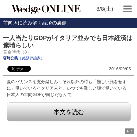
8/8(土)
前向きに読み解く経済の裏側
一人当たりGDPがイタリア並みでも日本経済は
素晴らしい
黄金時代（8）
塚崎公義
（ 経済評論家）
2016/09/05
夏のバカンスを充分楽しみ、それ以外の時も「難しい顔をせず
に」働いているイタリア人と、いつでも難しい顔で働いている
日本人の年間GDPが同じだなんて……。
本文を読む
PR