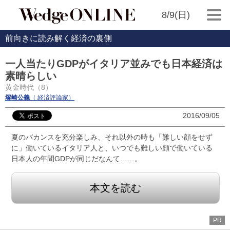
8/9(日)
前向きに読み解く経済の裏側
一人当たりGDPがイタリア並みでも日本経済は
素晴らしい
黄金時代（8）
塚崎公義
（ 経済評論家）
2016/09/05
夏のバカンスを充分楽しみ、それ以外の時も「難しい顔をせず
に」働いているイタリア人と、いつでも難しい顔で働いている
日本人の年間GDPが同じだなんて……。
本文を読む
PR