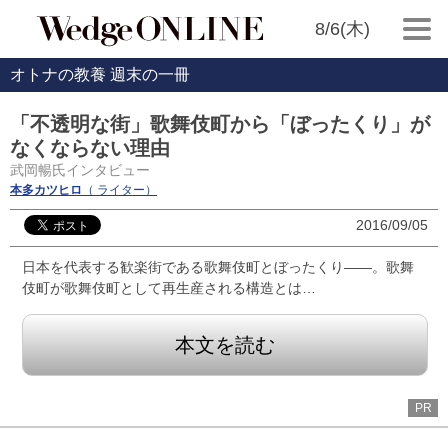
8/6(木)
オトナの教養 週末の一冊
「不透明な街」歌舞伎町から「ぼったくり」が
なくならない理由
武岡暢氏インタビュー
本多カツヒロ
（ ライター）
2016/09/05
日本を代表する歓楽街である歌舞伎町とぼったくり――。歌舞
伎町が歌舞伎町として再生産される構造とは…
本文を読む
PR