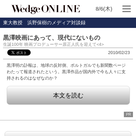
8/6(木)
東大教授 浜野保樹のメディア対談録
黒澤映画にあって、現代にないもの
生誕100年 映画プロデューサー原正人氏を迎えて<4>
2010/02/23
黒澤明の訃報は、地球の反対側、ポルトガルでも新聞数ページ
わたって報道されたという。黒澤作品が国内外で今も人々に支
持されるのはなぜなのか？
本文を読む
PR