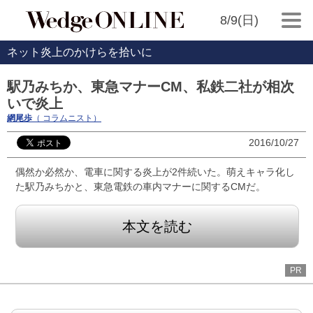
8/9(日)
ネット炎上のかけらを拾いに
駅乃みちか、東急マナーCM、私鉄二社が相次
いで炎上
網尾歩
（ コラムニスト）
2016/10/27
偶然か必然か、電車に関する炎上が2件続いた。萌えキャラ化し
た駅乃みちかと、東急電鉄の車内マナーに関するCMだ。
本文を読む
PR