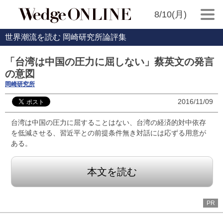
8/10(月)
世界潮流を読む 岡崎研究所論評集
「台湾は中国の圧力に屈しない」蔡英文の発言
の意図
岡崎研究所
2016/11/09
台湾は中国の圧力に屈することはない、台湾の経済的対中依存
を低減させる、習近平との前提条件無き対話には応ずる用意が
ある。
本文を読む
PR