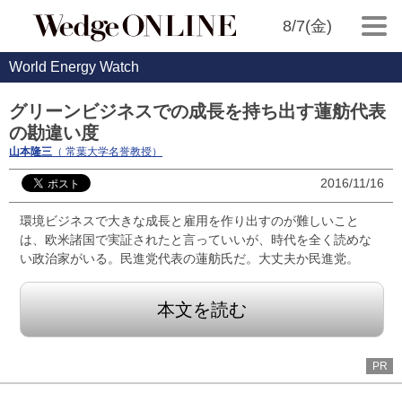
8/7(金)
World Energy Watch
グリーンビジネスでの成長を持ち出す蓮舫代表
の勘違い度
山本隆三
（ 常葉大学名誉教授）
2016/11/16
環境ビジネスで大きな成長と雇用を作り出すのが難しいこと
は、欧米諸国で実証されたと言っていいが、時代を全く読めな
い政治家がいる。民進党代表の蓮舫氏だ。大丈夫か民進党。
本文を読む
PR