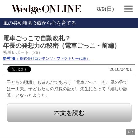
8/9(日)
風の谷幼稚園 3歳から心を育てる
電車ごっこで自動改札？
年長の発想力の秘密（電車ごっこ・前編）
密着レポート（26）
野村 滋
（ 株式会社コンテンツ・ファクトリー代表）
2010/04/01
子どもの頃誰しも遊んだであろう「電車ごっこ」も、風の谷で
は一工夫。子どもたちの成長の証が、先生にとって「嬉しい誤
算」となったようだ。
本文を読む
PR