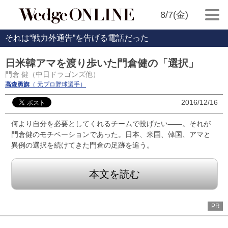
8/7(金)
それは“戦力外通告”を告げる電話だった
日米韓アマを渡り歩いた門倉健の「選択」
門倉 健（中日ドラゴンズ他）
高森勇旗
（ 元プロ野球選手）
2016/12/16
何より自分を必要としてくれるチームで投げたい――。それが
門倉健のモチベーションであった。日本、米国、韓国、アマと
異例の選択を続けてきた門倉の足跡を追う。
本文を読む
PR