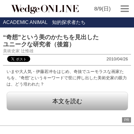
8/9(日)
ACADEMIC ANIMAL 知的探求者たち
“奇想”という美のかたちを見出した
ユニークな研究者（後篇）
美術史家 辻惟雄
2010/04/26
いまや大人気・伊藤若冲をはじめ、奇抜でユーモラスな画家た
ちを、“奇想”というキーワードで世に押し出した美術史家の眼力
は、どう培われた？
本文を読む
PR