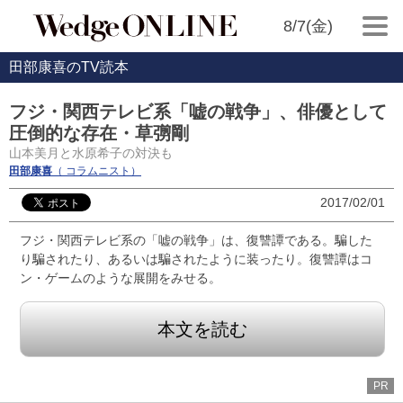
8/7(金)
田部康喜のTV読本
フジ・関西テレビ系「嘘の戦争」、俳優として
圧倒的な存在・草彅剛
山本美月と水原希子の対決も
田部康喜
（ コラムニスト）
2017/02/01
フジ・関西テレビ系の「嘘の戦争」は、復讐譚である。騙した
り騙されたり、あるいは騙されたように装ったり。復讐譚はコ
ン・ゲームのような展開をみせる。
本文を読む
PR