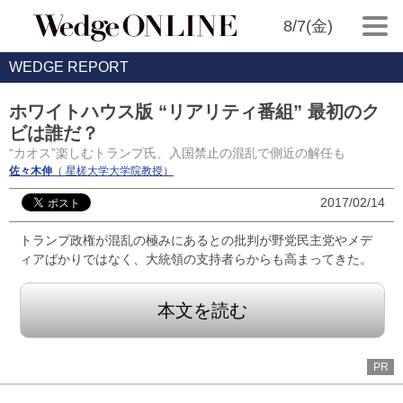
8/7(金)
WEDGE REPORT
ホワイトハウス版 “リアリティ番組” 最初のク
ビは誰だ？
“カオス”楽しむトランプ氏、入国禁止の混乱で側近の解任も
佐々木伸
（ 星槎大学大学院教授）
2017/02/14
トランプ政権が混乱の極みにあるとの批判が野党民主党やメデ
ィアばかりではなく、大統領の支持者らからも高まってきた。
本文を読む
PR