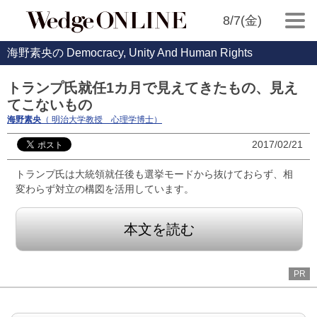
8/7(金)
海野素央の Democracy, Unity And Human Rights
トランプ氏就任1カ月で見えてきたもの、見え
てこないもの
海野素央
（ 明治大学教授 心理学博士）
2017/02/21
トランプ氏は大統領就任後も選挙モードから抜けておらず、相
変わらず対立の構図を活用しています。
本文を読む
PR