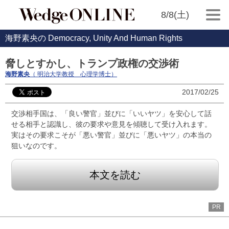
8/8(土)
海野素央の Democracy, Unity And Human Rights
脅しとすかし、トランプ政権の交渉術
海野素央
（ 明治大学教授 心理学博士）
2017/02/25
交渉相手国は、「良い警官」並びに「いいヤツ」を安心して話
せる相手と認識し、彼の要求や意見を傾聴して受け入れます。
実はその要求こそが「悪い警官」並びに「悪いヤツ」の本当の
狙いなのです。
本文を読む
PR