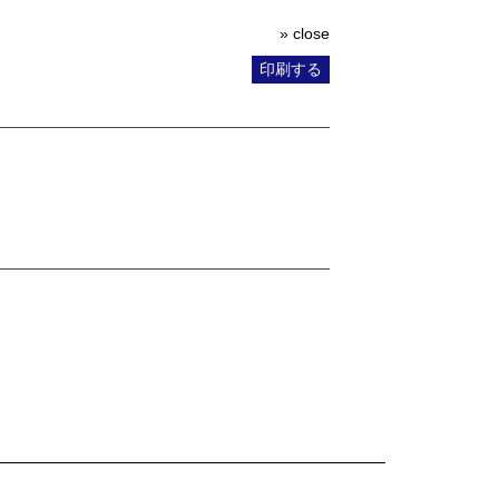
» close
印刷する