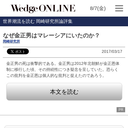
8/7(金)
世界潮流を読む 岡崎研究所論評集
なぜ金正男はマレーシアにいたのか？
岡崎研究所
2017/03/17
金正男の死は衝撃的である。金正男は2012年北朝鮮が金正恩体
制に移行した頃、その持続性につき疑念を呈していた。恐らく
この批判を金正恩は個人的な批判と捉えたのであろう。
本文を読む
PR