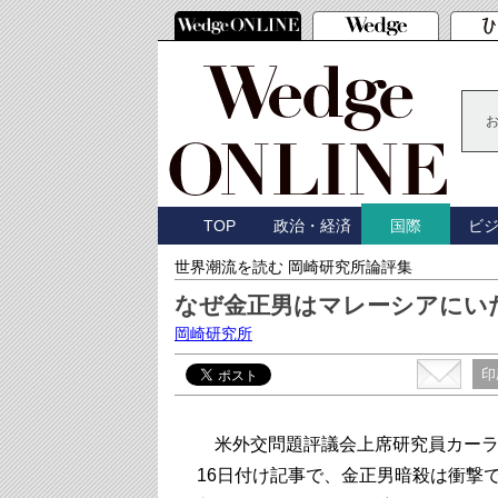
TOP
政治・経済
ビ
国際
世界潮流を読む 岡崎研究所論評集
なぜ金正男はマレーシアにい
岡崎研究所
印
米外交問題評議会上席研究員カーラ
16日付け記事で、金正男暗殺は衝撃