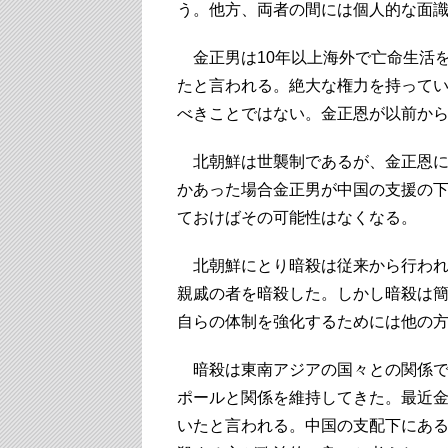
う。他方、両者の間には個人的な面
金正男は10年以上海外で亡命生活
たと言われる。絶大な権力を持って
べきことではない。金正恩が以前か
北朝鮮は世襲制であるが、金正恩に
かあった場合金正男が中国の支援の
ておけばその可能性はなくなる。
北朝鮮にとり暗殺は従来から行われて
親戚の者を暗殺した。しかし暗殺は
自らの体制を強化するためには他の
暗殺は東南アジアの国々との関係で
ポールと関係を維持してきた。最近
いたと言われる。中国の支配下にあ