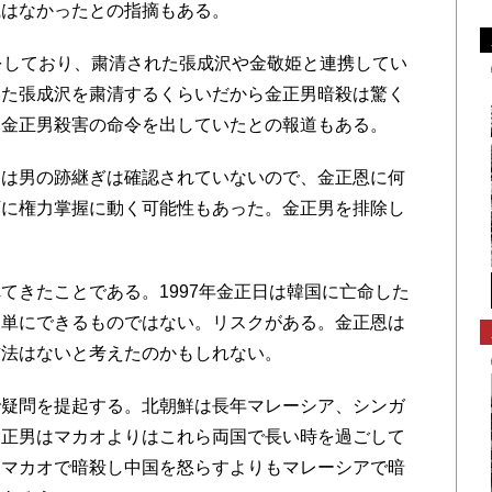
識はなかったとの指摘もある。
をしており、粛清された張成沢や金敬姫と連携してい
いた張成沢を粛清するくらいだから金正男暗殺は驚く
ら金正男殺害の命令を出していたとの報道もある。
は男の跡継ぎは確認されていないので、金正恩に何
下に権力掌握に動く可能性もあった。金正男を排除し
きたことである。1997年金正日は韓国に亡命した
簡単にできるものではない。リスクがある。金正恩は
方法はないと考えたのかもしれない。
疑問を提起する。北朝鮮は長年マレーシア、シンガ
金正男はマカオよりはこれら両国で長い時を過ごして
るマカオで暗殺し中国を怒らすよりもマレーシアで暗