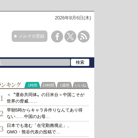
2026年8月6日(木)
メルマガ登録
ランキング
1時間
24時間
1週間
いいね
＜〝運命共同体〟の日米台＞中国こそが
1
世界の脅威....…
早朝5時からキャラ弁作りなんてあり得
2
ない……中国のお母…
日本でも進む「在宅勤務廃止」、
3
GMO・熊谷代表の投稿で…