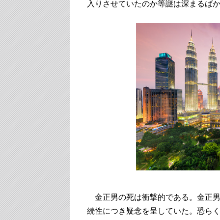
入りさせていたのか等謎は深まるば
金正男の死は衝撃的である。金正男は
続性につき疑念を呈していた。恐ら