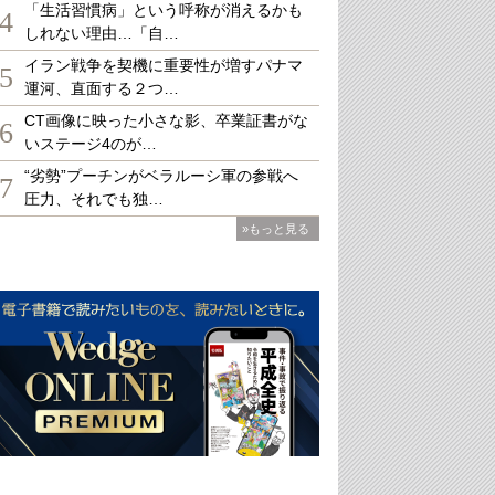
「生活習慣病」という呼称が消えるかも
4
しれない理由…「自…
イラン戦争を契機に重要性が増すパナマ
5
運河、直面する２つ…
CT画像に映った小さな影、卒業証書がな
6
いステージ4のが…
“劣勢”プーチンがベラルーシ軍の参戦へ
7
圧力、それでも独…
»もっと見る