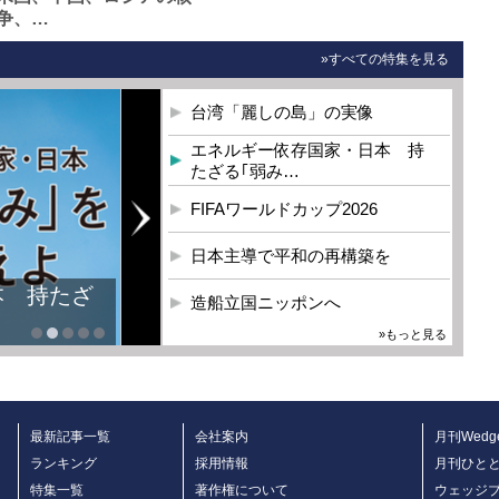
争、…
»すべての特集を見る
台湾「麗しの島」の実像
エネルギー依存国家・日本 持
たざる｢弱み…
FIFAワールドカップ2026
日本主導で平和の再構築を
造船立国ニッポンへ
»もっと見る
最新記事一覧
会社案内
月刊Wedg
ランキング
採用情報
月刊ひと
特集一覧
著作権について
ウェッジ