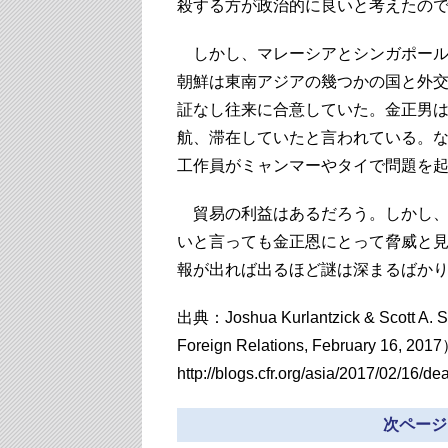
殺する方が政治的に良いと考えたの
しかし、マレーシアとシンガポール
朝鮮は東南アジアの幾つかの国と外
証なし往来に合意していた。金正男は
航、滞在していたと言われている。
工作員がミャンマーやタイで問題を
貿易の利益はあるだろう。しかし、
いと言っても金正恩にとって脅威と
報が出れば出るほど謎は深まるばか
出典：Joshua Kurlantzick & Scott A. S
Foreign Relations, February 16, 201
http://blogs.cfr.org/asia/2017/02/16/d
次ページ