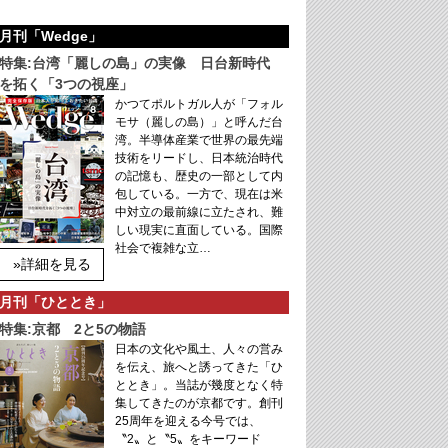
月刊「Wedge」
特集:台湾「麗しの島」の実像 日台新時代
を拓く「3つの視座」
かつてポルトガル人が「フォル
モサ（麗しの島）」と呼んだ台
湾。半導体産業で世界の最先端
技術をリードし、日本統治時代
の記憶も、歴史の一部として内
包している。一方で、現在は米
中対立の最前線に立たされ、難
しい現実に直面している。国際
社会で複雑な立…
»詳細を見る
月刊「ひととき」
特集:京都 2と5の物語
日本の文化や風土、人々の営み
を伝え、旅へと誘ってきた「ひ
ととき」。当誌が幾度となく特
集してきたのが京都です。創刊
25周年を迎える今号では、
〝2〟と〝5〟をキーワード