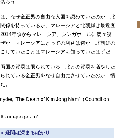
であろう。
は、なぜ金正男の自由な入国を認めていたのか。北
交関係を持っているが、マレーシアと北朝鮮は最近査
2014年頃からマレーシア、シンガポールに屡々渡
なぜか。マレーシアにとっての利益は何か。北朝鮮の
起こしていたことはマレーシアも知っていたはずだ。
両国の貿易は限られている。北との貿易を増やした
見られている金正男をなぜ自由にさせていたのか。情
りだ。
nyder, ‘The Death of Kim Jong Nam’（Council on
7）
eath-kim-jong-nam/
 » 疑問は深まるばかり