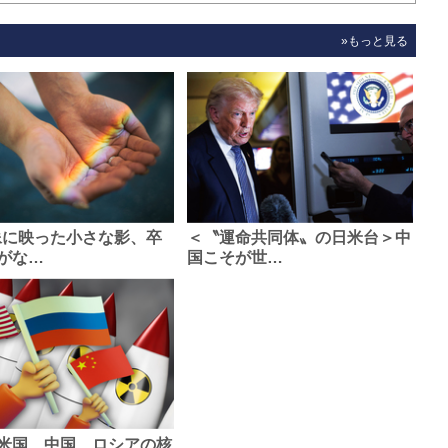
»もっと見る
像に映った小さな影、卒
＜〝運命共同体〟の日米台＞中
がな…
国こそが世…
米国、中国、ロシアの核