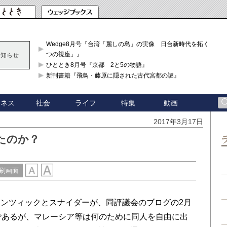
Wedge8月号『台湾「麗しの島」の実像 日台新時代を拓く「3
つの視座」』
お知らせ
ひととき8月号『京都 2と5の物語』
新刊書籍『飛鳥・藤原に隠された古代宮都の謎』
ジネス
社会
ライフ
特集
動画
2017年3月17日
たのか？
刷画面
ンツィックとスナイダーが、同評議会のブログの2月
であるが、マレーシア等は何のために同人を自由に出