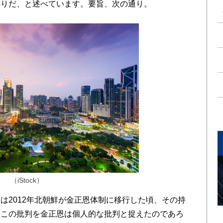
かりだ、と述べています。要旨、次の通り。
（iStock）
2012年北朝鮮が金正恩体制に移行した頃、その持
くこの批判を金正恩は個人的な批判と捉えたのであろ