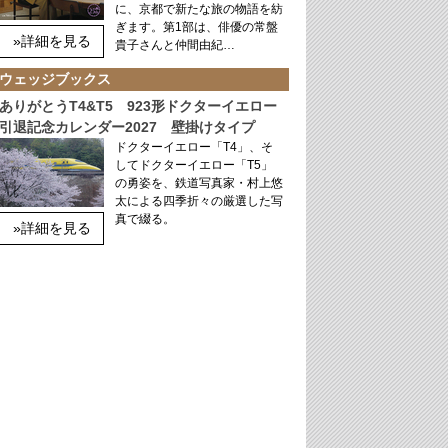
に、京都で新たな旅の物語を紡
ぎます。第1部は、俳優の常盤
»詳細を見る
貴子さんと仲間由紀…
ウェッジブックス
ありがとうT4&T5 923形ドクターイエロー
引退記念カレンダー2027 壁掛けタイプ
ドクターイエロー「T4」、そ
してドクターイエロー「T5」
の勇姿を、鉄道写真家・村上悠
太による四季折々の厳選した写
真で綴る。
»詳細を見る