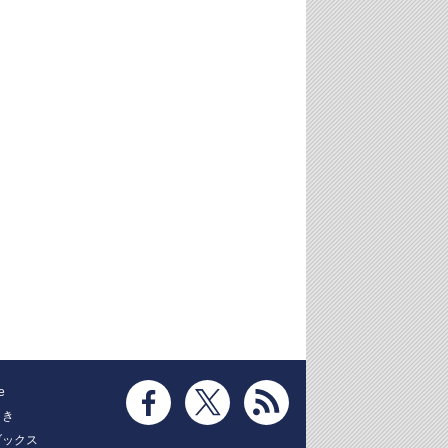
e
とき
ブックス