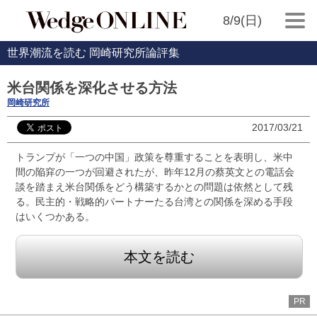
8/9(日)
世界潮流を読む 岡崎研究所論評集
米台関係を深化させる方法
岡崎研究所
2017/03/21
トランプが「一つの中国」政策を尊重することを表明し、米中
間の陥穽の一つが回避されたが、昨年12月の蔡英文との電話会
談を踏まえ米台関係をどう構築するかとの問題は依然として残
る。民主的・戦略的パートナーたる台湾との関係を深める手段
はいくつかある。
本文を読む
PR