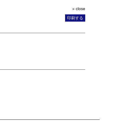
» close
印刷する