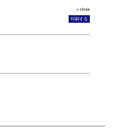
» close
印刷する