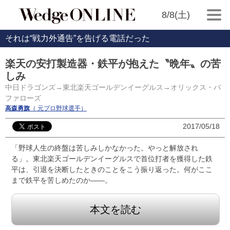
8/8(土)
それは“戦力外通告”を告げる電話だった
楽天の安打製造器・鉄平が抱えた〝晩年〟の苦
しみ
中日ドラゴンズ→東北楽天ゴールデンイーグルス→オリックス・バ
ファローズ
高森勇旗
（ 元プロ野球選手）
2017/05/18
「野球人生の終盤は苦しみしかなかった。やっと解放され
る」。東北楽天ゴールデンイーグルスで首位打者を獲得した鉄
平は、引退を決断したときのことをこう振り返った。何がここ
まで鉄平を苦しめたのか――。
本文を読む