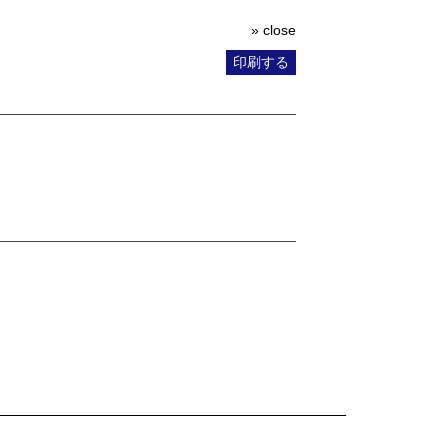
» close
印刷する