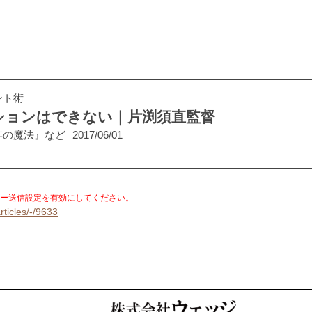
ント術
ションはできない｜片渕須直監督
年の魔法』など
2017/06/01
。
ー送信設定を有効にしてください。
rticles/-/9633