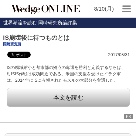
8/10(月)
世界潮流を読む 岡崎研究所論評集
IS崩壊後に待つものとは
岡崎研究所
2017/05/31
ISの領域縮小と都市部の拠点の奪還を勝利と定義するならば、
対ISIS作戦は成功間近である。米国の支援を受けたイラク軍
は、2014年にISに占領されたモスルの大部分を奪還した。
本文を読む
PR