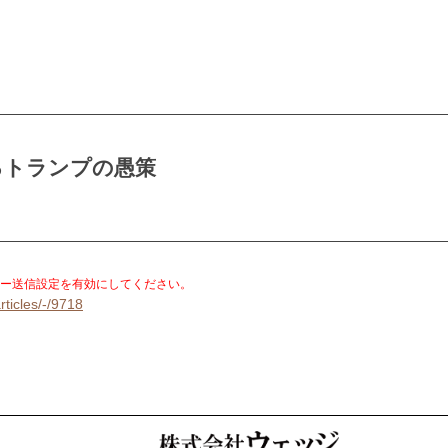
るトランプの愚策
。
ー送信設定を有効にしてください。
rticles/-/9718