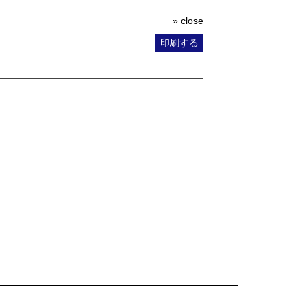
» close
印刷する