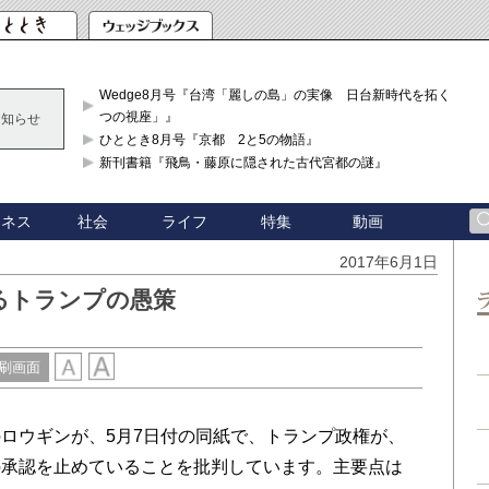
Wedge8月号『台湾「麗しの島」の実像 日台新時代を拓く「3
つの視座」』
お知らせ
ひととき8月号『京都 2と5の物語』
新刊書籍『飛鳥・藤原に隠された古代宮都の謎』
ジネス
社会
ライフ
特集
動画
2017年6月1日
るトランプの愚策
刷画面
ロウギンが、5月7日付の同紙で、トランプ政権が、
の承認を止めていることを批判しています。主要点は