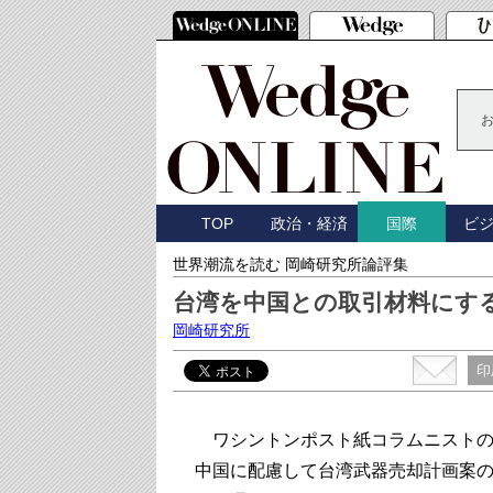
TOP
政治・経済
ビ
国際
世界潮流を読む 岡崎研究所論評集
台湾を中国との取引材料にす
岡崎研究所
印
ワシントンポスト紙コラムニストの
中国に配慮して台湾武器売却計画案