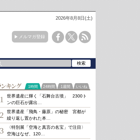
2026年8月8日(土)
メルマガ登録
ランキング
1時間
24時間
1週間
いいね
世界遺産に輝く「石舞台古墳」 2300ト
1
ンの巨石が露出…
世界遺産「飛鳥・藤原」の秘密 宮都が
2
繰り返し置かれた本…
〈特別展「空海と真言の名宝」で注目〉
3
空海はなぜ、120…