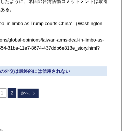
解したように、米国の台湾防衛コミットメントは取引
である。
 in limbo as Trump courts China’ （Washington
ons/global-opinions/taiwan-arms-deal-in-limbo-as-
5654-31ba-11e7-8674-437ddb6e813e_story.html?
だけの外交は最終的には信用されない
1
2
次へ
令