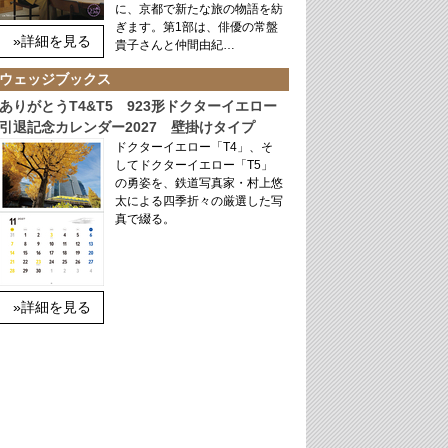
に、京都で新たな旅の物語を紡
ぎます。第1部は、俳優の常盤
»詳細を見る
貴子さんと仲間由紀…
ウェッジブックス
ありがとうT4&T5 923形ドクターイエロー
引退記念カレンダー2027 壁掛けタイプ
ドクターイエロー「T4」、そ
してドクターイエロー「T5」
の勇姿を、鉄道写真家・村上悠
太による四季折々の厳選した写
真で綴る。
»詳細を見る