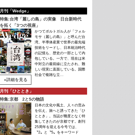
月刊「Wedge」
特集:台湾「麗しの島」の実像 日台新時代
を拓く「3つの視座」
かつてポルトガル人が「フォル
モサ（麗しの島）」と呼んだ台
湾。半導体産業で世界の最先端
技術をリードし、日本統治時代
の記憶も、歴史の一部として内
包している。一方で、現在は米
中対立の最前線に立たされ、難
しい現実に直面している。国際
社会で複雑な立…
»詳細を見る
月刊「ひととき」
特集:京都 2と5の物語
日本の文化や風土、人々の営み
を伝え、旅へと誘ってきた「ひ
ととき」。当誌が幾度となく特
集してきたのが京都です。創刊
25周年を迎える今号では、
〝2〟と〝5〟をキーワード