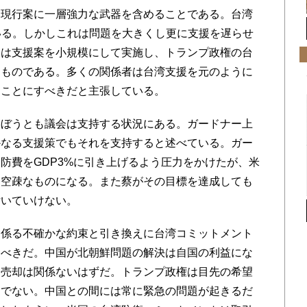
現行案に一層強力な武器を含めることである。台湾
ている。しかしこれは問題を大きくし更に支援を遅らせ
えは支援案を小規模にして実施し、トランプ政権の台
うものである。多くの関係者は台湾支援を元のように
ることにすべきだと主張している。
ぼうとも議会は支持する状況にある。ガードナー上
かなる支援策でもそれを支持すると述べている。ガー
防費をGDP3%に引き上げるよう圧力をかけたが、米
は空疎なものになる。また蔡がその目標を達成しても
付いていけない。
係る不確かな約束と引き換えに台湾コミットメント
るべきだ。中国が北朝鮮問題の解決は自国の利益にな
器売却は関係ないはずだ。トランプ政権は目先の希望
きでない。中国との間には常に緊急の問題が起きるだ