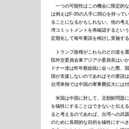
一つの可能性はこの機会に限定的な
は例えばF-35の入手に関心を持っ
ることになるかもしれない。他の考
湾コミットメントを再確認するとい
定期化して毎年要請を検討し実施す
トランプ政権がこれらのどの道を選
院外交委員会東アジア小委員長はい
ドナー達は昨年蔡総統に会った際、国
国が支援しないのであればその要請
台湾単独では中国の軍事費拡大には
米国は中国に対して、北朝鮮問題に
を犠牲にすることはできないと伝え
ると考えるのであれば、台湾への武
のために長期的な目的を犠牲にすべ