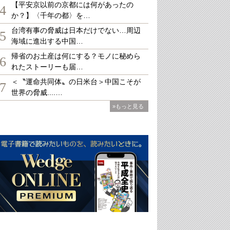
【平安京以前の京都には何があったの
4
か？】〈千年の都〉を…
台湾有事の脅威は日本だけでない…周辺
5
海域に進出する中国…
帰省のお土産は何にする？モノに秘めら
6
れたストーリーも届…
＜〝運命共同体〟の日米台＞中国こそが
7
世界の脅威....…
»もっと見る