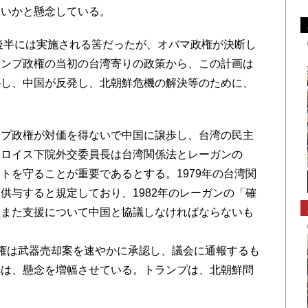
ないかと懸念している。
後半には実施される筈だったが、オバマ政権が決断し
ランプ政権の当初の台湾寄りの政策から、この計画は
かし、中国が反発し、北朝鮮危機の解決等のために、
プ政権が対価を得ないで中国に譲歩し、台湾の民主
。ロイス下院外交委員長は台湾関係法とレーガンの
トを守ることが重要であるとする。1979年の台湾関
供与すると規定しており、1982年のレーガンの「確
、また支援について中国と協議しなければならないも
権は武器売却案を速やかに承認し、議会に通報するも
れは、懸念を増幅させている。トランプは、北朝鮮問