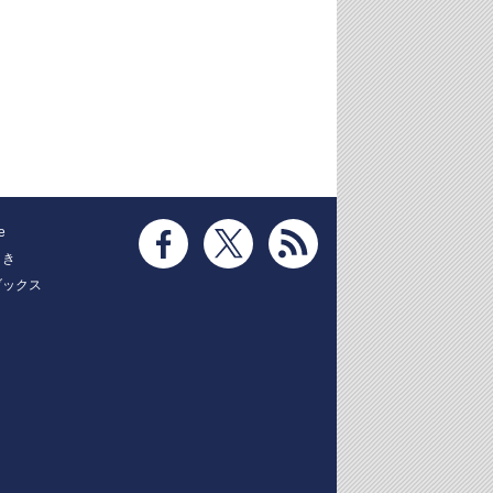
e
とき
ブックス