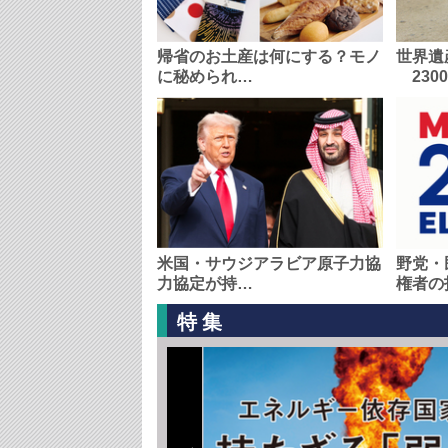
帰省のお土産は何にする？モノ
世界遺
に秘められ…
230
米国・サウジアラビア原子力協
野党・
力協定が持…
権者の
特集