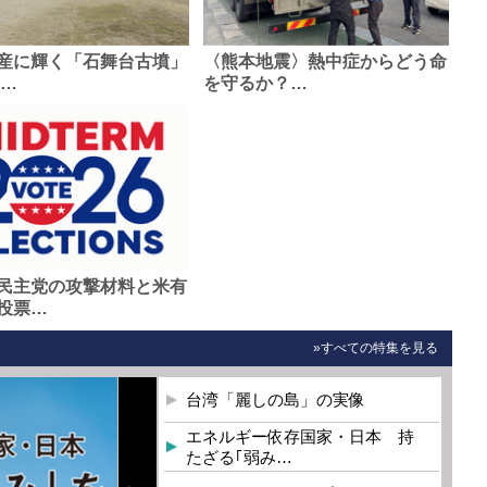
産に輝く「石舞台古墳」
〈熊本地震〉熱中症からどう命
0…
を守るか？…
民主党の攻撃材料と米有
投票…
»すべての特集を見る
台湾「麗しの島」の実像
エネルギー依存国家・日本 持
たざる｢弱み…