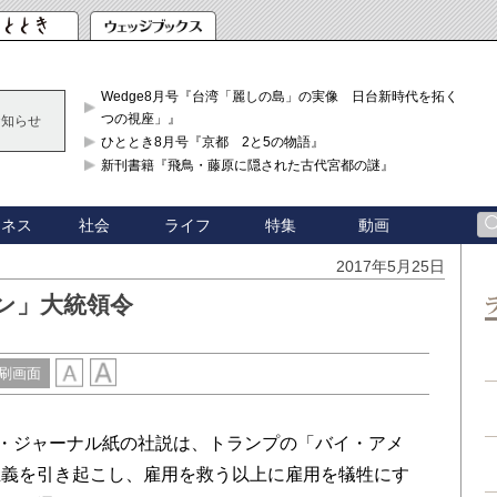
Wedge8月号『台湾「麗しの島」の実像 日台新時代を拓く「3
つの視座」』
お知らせ
ひととき8月号『京都 2と5の物語』
新刊書籍『飛鳥・藤原に隠された古代宮都の謎』
ジネス
社会
ライフ
特集
動画
2017年5月25日
ン」大統領令
刷画面
・ジャーナル紙の社説は、トランプの「バイ・アメ
主義を引き起こし、雇用を救う以上に雇用を犠牲にす