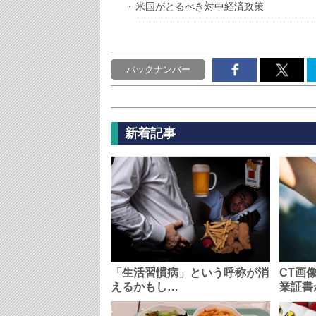
米国がとるべき対中経済政策
バックナンバー
新着記事
「生活習慣病」という呼称が消
CT画
えるかもし…
業証書