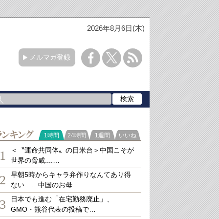
2026年8月6日(木)
メルマガ登録
ランキング
1時間
24時間
1週間
いいね
＜〝運命共同体〟の日米台＞中国こそが
1
世界の脅威....…
早朝5時からキャラ弁作りなんてあり得
2
ない……中国のお母…
日本でも進む「在宅勤務廃止」、
3
GMO・熊谷代表の投稿で…