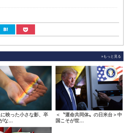
»もっと見る
像に映った小さな影、卒
＜〝運命共同体〟の日米台＞中
がな…
国こそが世…