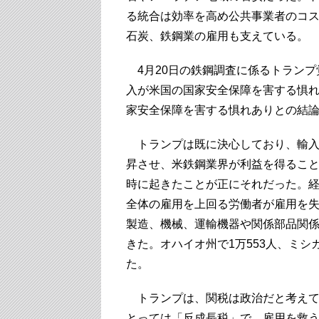
る統合は効率を高め公共事業者のコ
石炭、鉄鋼業の雇用も支えている。
4月20日の鉄鋼調査に係るトランプ
入が米国の国家安全保障を害する惧
家安全保障を害する惧れありとの結
トランプは既に決心しており、輸入
昇させ、米鉄鋼業界が利益を得ること
時に起きたことが正にそれだった。
全体の雇用を上回る労働者が雇用を失
製造、機械、運輸機器や関係部品関
きた。オハイオ州で1万553人、ミシガ
た。
トランプは、関税は政治だと考えて
とっては「反成長税」で、雇用を救