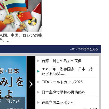
米国、中国、ロシアの核
争、…
»すべての特集を見る
台湾「麗しの島」の実像
エネルギー依存国家・日本 持
たざる｢弱み…
FIFAワールドカップ2026
日本主導で平和の再構築を
本 持たざ
造船立国ニッポンへ