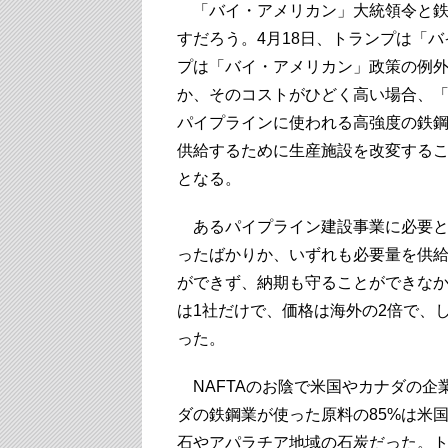
「バイ・アメリカン」大統領令と鉄
すだろう。4月18日、トランプは「
プは「バイ・アメリカン」政策の例
か、そのコストがひどく高い場合、
パイプラインに使われる高強度の鉄
供給するために生産施設を改変する
となる。
あるパイプライン建設事業に必要と
ったばかりか、いずれも必要量を供
ができず、納期も守ることができな
は1社だけで、価格は海外の2倍で、
った。
NAFTAのお陰で米国やカナダの企
ダの鉄鋼業が使った原料の85%は米
石やアパラチア地域の石炭だった。ト