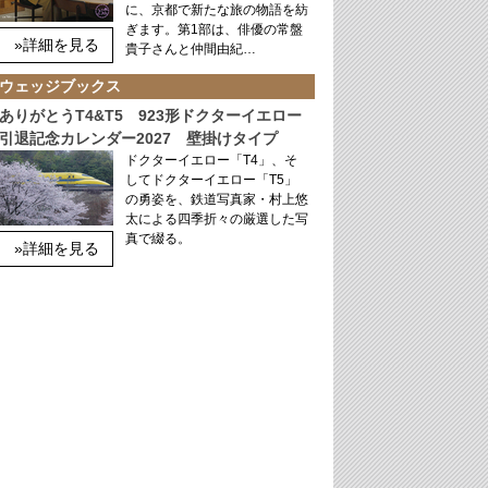
に、京都で新たな旅の物語を紡
ぎます。第1部は、俳優の常盤
»詳細を見る
貴子さんと仲間由紀…
ウェッジブックス
ありがとうT4&T5 923形ドクターイエロー
引退記念カレンダー2027 壁掛けタイプ
ドクターイエロー「T4」、そ
してドクターイエロー「T5」
の勇姿を、鉄道写真家・村上悠
太による四季折々の厳選した写
真で綴る。
»詳細を見る