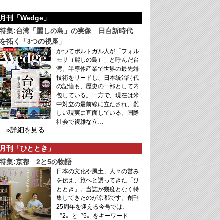
月刊「Wedge」
特集:台湾「麗しの島」の実像 日台新時代
を拓く「3つの視座」
かつてポルトガル人が「フォル
モサ（麗しの島）」と呼んだ台
湾。半導体産業で世界の最先端
技術をリードし、日本統治時代
の記憶も、歴史の一部として内
包している。一方で、現在は米
中対立の最前線に立たされ、難
しい現実に直面している。国際
社会で複雑な立…
»詳細を見る
月刊「ひととき」
特集:京都 2と5の物語
日本の文化や風土、人々の営み
を伝え、旅へと誘ってきた「ひ
ととき」。当誌が幾度となく特
集してきたのが京都です。創刊
25周年を迎える今号では、
〝2〟と〝5〟をキーワード