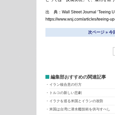
出 典：Wall Street Journal ‘Teeing Up
https://www.wsj.com/articles/teeing-u
次ページ » 
編集部おすすめの関連記事
イラン核合意の行方
トルコの新しい悲劇
イラクを巡る米国とイランの攻防
米国は台湾に潜水艦技術を供与すべし