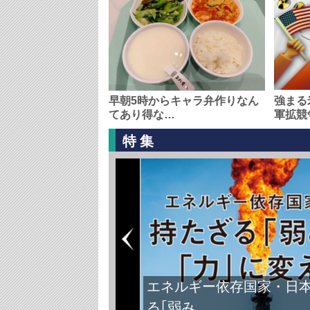
早朝5時からキャラ弁作りなん
強まる
てあり得な…
軍拡競
特集
エネルギー依存国家・日
る｢弱み…