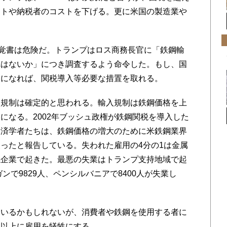
ストや納税者のコストを下げる。更に米国の製造業や
覚書は危険だ。トランプはロス商務長官に「鉄鋼輸
れはないか」につき調査するよう命令した。もし、国
論になれば、関税導入等必要な措置を取れる。
規制は確定的と思われる。輸入規制は鉄鋼価格を上
になる。2002年ブッシュ政権が鉄鋼関税を導入した
経済学者たちは、鉄鋼価格の増大のために米鉄鋼業界
ったと報告している。失われた雇用の4分の1は金属
係企業で起きた。最悪の失業はトランプ支持地域で起
ンで9829人、ペンシルバニアで8400人が失業し
いるかもしれないが、消費者や鉄鋼を使用する者に
う以上に雇用を犠牲にする。