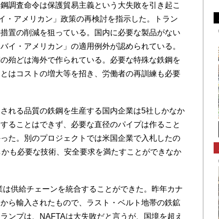
鋼調査命令は保護貿易主義という大失敗を引き起こ
バイ・アメリカン」政策の再検討を指示した。トラン
外措置の削減を狙っている。国内に必要な製品がない
「バイ・アメリカン」の適用例外が認められている。
鋼の殆どは海外で作られている。必要な特殊な鉄鋼を
ことはコストの増大等を招き、労働者の再訓練も必要
される品質の鉄鋼を生産する国内企業は5社しかなか
給することはできず、必要な直径のパイプは作ること
かった。別のプロジェクトでは米国企業で入札したの
しかも必要な技術、安全要求を満たすことができなか
業は供給チェーンを統合することができた。昨年カナ
国から輸入されたもので、ラスト・ベルト地帯の鉄鉱
ランプは、NAFTAは大失敗だと言うが、国境を超え