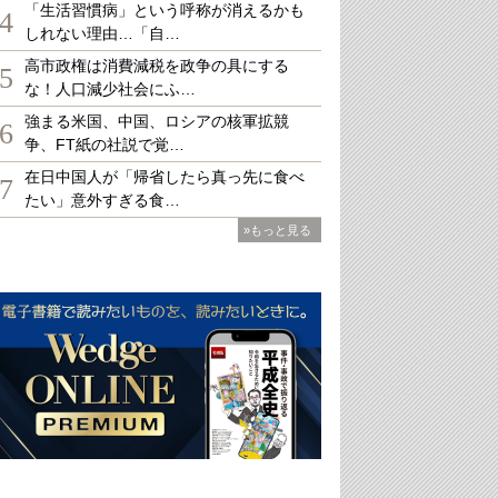
「生活習慣病」という呼称が消えるかも
4
しれない理由…「自…
高市政権は消費減税を政争の具にする
5
な！人口減少社会にふ…
強まる米国、中国、ロシアの核軍拡競
6
争、FT紙の社説で覚…
在日中国人が「帰省したら真っ先に食べ
7
たい」意外すぎる食…
»もっと見る