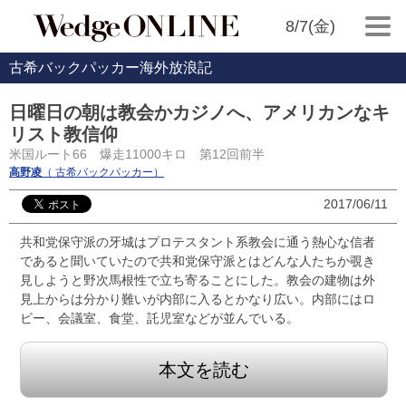
8/7(金)
古希バックパッカー海外放浪記
日曜日の朝は教会かカジノへ、アメリカンなキ
リスト教信仰
米国ルート66 爆走11000キロ 第12回前半
高野凌
（ 古希バックパッカー）
2017/06/11
共和党保守派の牙城はプロテスタント系教会に通う熱心な信者
であると聞いていたので共和党保守派とはどんな人たちか覗き
見しようと野次馬根性で立ち寄ることにした。教会の建物は外
見上からは分かり難いが内部に入るとかなり広い。内部にはロ
ビー、会議室、食堂、託児室などが並んでいる。
本文を読む