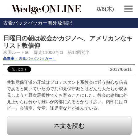
8/6(木)
古希バックパッカー海外放浪記
日曜日の朝は教会かカジノへ、アメリカンなキ
リスト教信仰
米国ルート66 爆走11000キロ 第12回前半
高野凌
（ 古希バックパッカー）
2017/06/11
共和党保守派の牙城はプロテスタント系教会に通う熱心な信者
であると聞いていたので共和党保守派とはどんな人たちか覗き
見しようと野次馬根性で立ち寄ることにした。教会の建物は外
見上からは分かり難いが内部に入るとかなり広い。内部にはロ
ビー、会議室、食堂、託児室などが並んでいる。
本文を読む