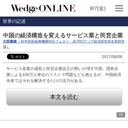
8/7(金)
世界の記述
中国の経済構造を変えるサービス業と民営企業
大西康雄
（ 科学技術振興機構特任フェロー、JETROアジア経済研究所名誉研究
員）
2017/06/08
サービス産業の成長と民営企業設立の勢いが増す中国。国有企
業による100万人単位のリストラ問題なども抱えるが、中国経済
全体ではそれを解決するだけの活力がある。
本文を読む
PR