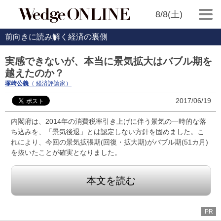
8/8(土)
前向きに読み解く経済の裏側
実感できないが、本当に景気拡大はバブル期を
越えたのか？
塚崎公義
（ 経済評論家）
2017/06/19
内閣府は、2014年の消費税率引き上げに伴う景気の一時的な落
ち込みを、「景気後退」とは認定しない方針を固めました。こ
れにより、今回の景気拡張期(回復・拡大期)がバブル期(51カ月)
を抜いたことが確実となりました。
本文を読む
PR