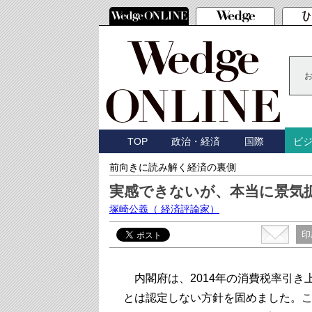
TOP
政治・経済
国際
ビ
前向きに読み解く経済の裏側
実感できないが、本当に景気
塚崎公義
（ 経済評論家）
印
内閣府は、2014年の消費税率引き
とは認定しない方針を固めました。こ