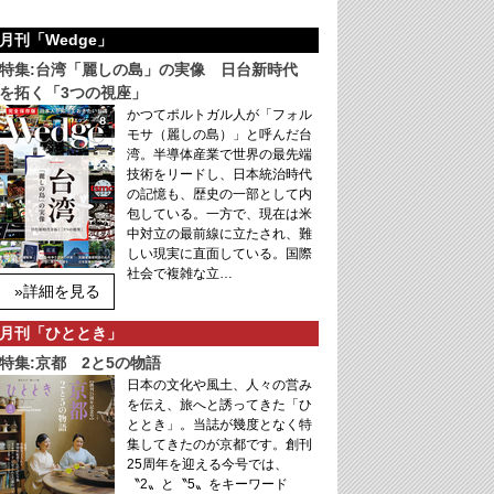
月刊「Wedge」
特集:台湾「麗しの島」の実像 日台新時代
を拓く「3つの視座」
かつてポルトガル人が「フォル
モサ（麗しの島）」と呼んだ台
湾。半導体産業で世界の最先端
技術をリードし、日本統治時代
の記憶も、歴史の一部として内
包している。一方で、現在は米
中対立の最前線に立たされ、難
しい現実に直面している。国際
社会で複雑な立…
»詳細を見る
月刊「ひととき」
特集:京都 2と5の物語
日本の文化や風土、人々の営み
を伝え、旅へと誘ってきた「ひ
ととき」。当誌が幾度となく特
集してきたのが京都です。創刊
25周年を迎える今号では、
〝2〟と〝5〟をキーワード