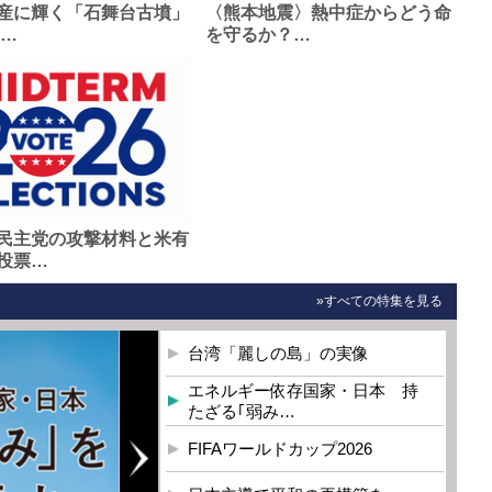
産に輝く「石舞台古墳」
〈熊本地震〉熱中症からどう命
0…
を守るか？…
民主党の攻撃材料と米有
投票…
»すべての特集を見る
台湾「麗しの島」の実像
エネルギー依存国家・日本 持
たざる｢弱み…
FIFAワールドカップ2026