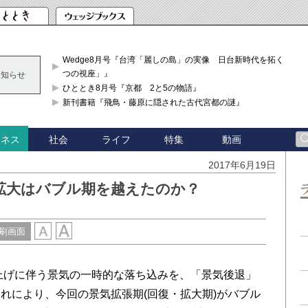
Wedge8月号『台湾「麗しの島」の実像 日台新時代を拓く「3
つの視座」』
お知らせ
ひととき8月号『京都 2と5の物語』
新刊書籍『飛鳥・藤原に隠された古代宮都の謎』
社会
ライフ
特集
動画
ジネス
2017年6月19日
拡大はバブル期を越えたのか？
刷画面
上げに伴う景気の一時的な落ち込みを、「景気後退」
れにより、今回の景気拡張期(回復・拡大期)がバブル