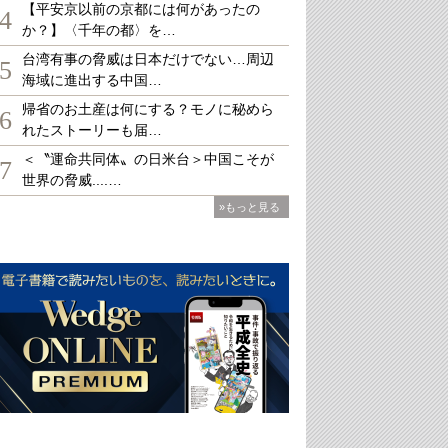
【平安京以前の京都には何があったの
4
か？】〈千年の都〉を…
台湾有事の脅威は日本だけでない…周辺
5
海域に進出する中国…
帰省のお土産は何にする？モノに秘めら
6
れたストーリーも届…
＜〝運命共同体〟の日米台＞中国こそが
7
世界の脅威....…
»もっと見る