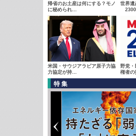
帰省のお土産は何にする？モノ
世界遺
に秘められ…
230
米国・サウジアラビア原子力協
野党・
力協定が持…
権者の
特集