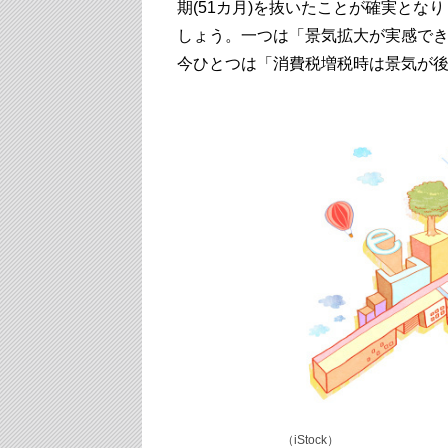
期(51カ月)を抜いたことが確実と
しょう。一つは「景気拡大が実感で
今ひとつは「消費税増税時は景気が
（iStock）