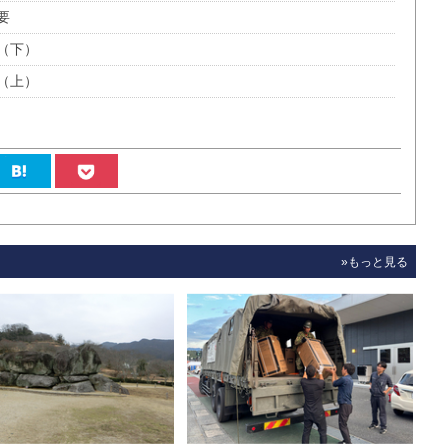
要
（下）
（上）
»もっと見る