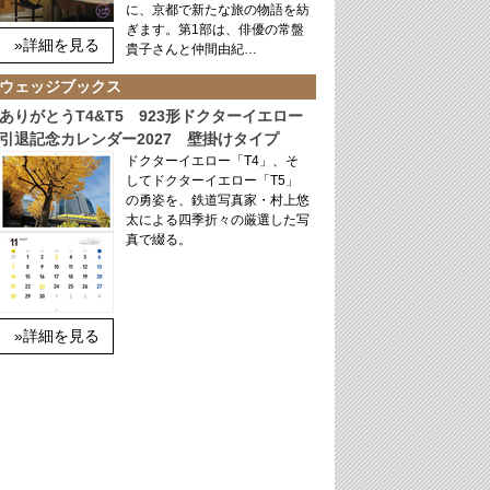
に、京都で新たな旅の物語を紡
ぎます。第1部は、俳優の常盤
»詳細を見る
貴子さんと仲間由紀…
ウェッジブックス
ありがとうT4&T5 923形ドクターイエロー
引退記念カレンダー2027 壁掛けタイプ
ドクターイエロー「T4」、そ
してドクターイエロー「T5」
の勇姿を、鉄道写真家・村上悠
太による四季折々の厳選した写
真で綴る。
»詳細を見る