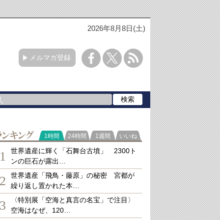
2026年8月8日(土)
メルマガ登録
ランキング
1時間
24時間
1週間
いいね
世界遺産に輝く「石舞台古墳」 2300ト
1
ンの巨石が露出…
世界遺産「飛鳥・藤原」の秘密 宮都が
2
繰り返し置かれた本…
〈特別展「空海と真言の名宝」で注目〉
3
空海はなぜ、120…