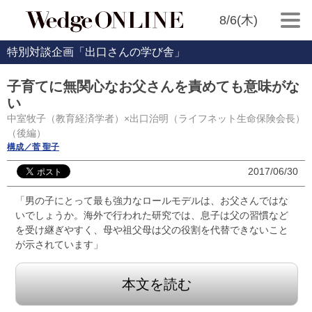
8/6(木)
特別対談企画「出口さんの学び舎」
子育てに無関心なお父さんを責めても意味がな
い
中室牧子（教育経済学者）×出口治明（ライフネット生命保険会長）
（後編）
構成／菅 聖子
2017/06/30
「男の子にとって最も強力なロールモデルは、お父さんではな
いでしょうか。海外で行われた研究では、息子は父の習慣など
を受け継ぎやすく、母や祖父母は父の役割を代替できないこと
が示されています」
本文を読む