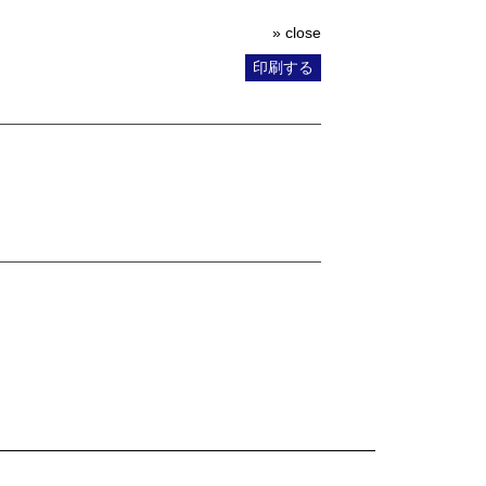
» close
印刷する