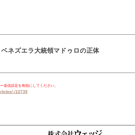
、ベネズエラ大統領マドゥロの正体
。
ー送信設定を有効にしてください。
rticles/-/10739