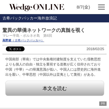
8/7(金)
古希バックパッカー海外放浪記
驚異の華僑ネットワークの真髄を覗く
マレー半島・ボルネオ島 第6回
高野凌
（ 古希バックパッカー）
2018/02/25
中国南部（華南）では中央集権封建制度を支えていた儒教思想
よりも個人の自由・独立を重視する道教が広く信仰されており
中国（中華）への帰属意識が低い。中国人には歴史的に海外進
出を厭い、中華思想（中国以外は蛮夷として蔑視）がある。
本文を読む
PR