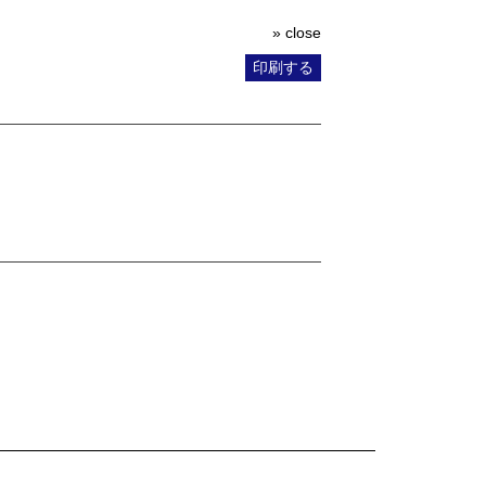
» close
印刷する