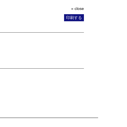
» close
印刷する