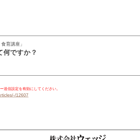
！食育講座」
て何ですか？
。
ー送信設定を有効にしてください。
rticles/-/12607