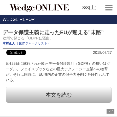
8/8(土)
WEDGE REPORT
データ保護主義に走ったEUが迎える”末路”
欧州で起こる「GDPR狂騒曲」
木村正人
（ 国際ジャーナリスト）
2018/06/27
5月25日に施行された欧州データ保護規則（GDPR）の狙いはグ
ーグル、フェイスブックなどの巨大テクノロジー企業への攻撃
だ。それは同時に、EU域内の企業の競争力を削ぐ危険性もんで
いる。
本文を読む
PR