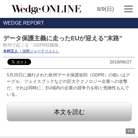
8/9(日)
WEDGE REPORT
データ保護主義に走ったEUが迎える”末路”
欧州で起こる「GDPR狂騒曲」
木村正人
（ 国際ジャーナリスト）
2018/06/27
5月25日に施行された欧州データ保護規則（GDPR）の狙いはグ
ーグル、フェイスブックなどの巨大テクノロジー企業への攻撃
だ。それは同時に、EU域内の企業の競争力を削ぐ危険性もんで
いる。
本文を読む
PR