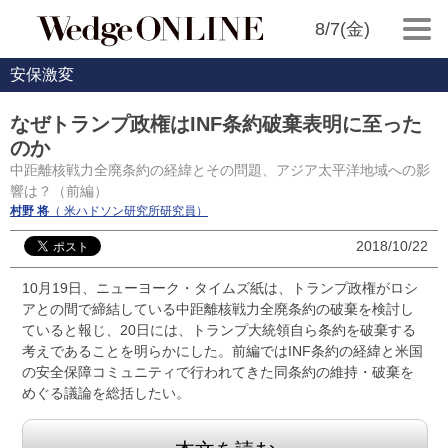
8/7(金)
安保激変
なぜトランプ政権はINF条約破棄表明に至った
のか
中距離核戦力全廃条約の経緯とその問題、アジア太平洋地域への影
響は？（前編）
村野 将
（ 米ハドソン研究所研究員）
2018/10/22
10月19日、ニューヨーク・タイムズ紙は、トランプ政権がロシ
アとの間で締結している中距離核戦力全廃条約の破棄を検討し
ていると報じ、20日には、トランプ大統領自ら条約を破棄する
考えであることを明らかにした。前編ではINF条約の経緯と米国
の安全保障コミュニティで行われてきた同条約の維持・破棄を
めぐる議論を総括したい。