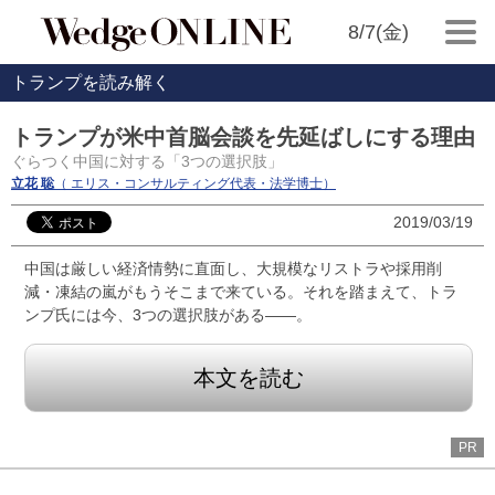
8/7(金)
トランプを読み解く
トランプが米中首脳会談を先延ばしにする理由
ぐらつく中国に対する「3つの選択肢」
立花 聡
（ エリス・コンサルティング代表・法学博士）
2019/03/19
中国は厳しい経済情勢に直面し、大規模なリストラや採用削
減・凍結の嵐がもうそこまで来ている。それを踏まえて、トラ
ンプ氏には今、3つの選択肢がある――。
本文を読む
PR