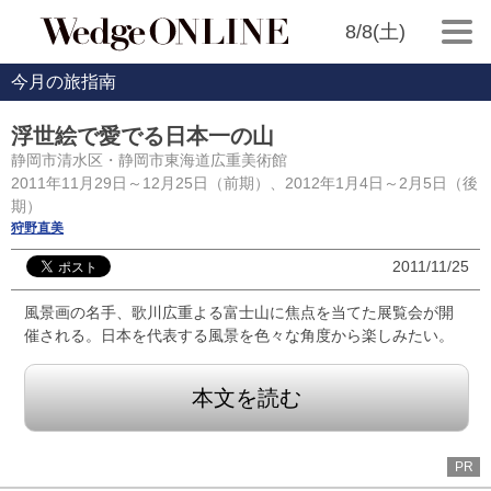
8/8(土)
今月の旅指南
浮世絵で愛でる日本一の山
静岡市清水区・静岡市東海道広重美術館
2011年11月29日～12月25日（前期）、2012年1月4日～2月5日（後
期）
狩野直美
2011/11/25
風景画の名手、歌川広重よる富士山に焦点を当てた展覧会が開
催される。日本を代表する風景を色々な角度から楽しみたい。
本文を読む
PR