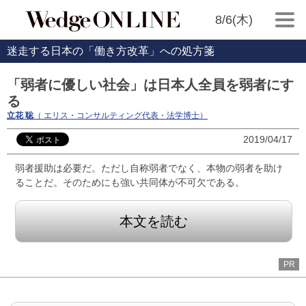
8/6(木)
迷走する日本の「働き方改革」への処方箋
「弱者に優しい社会」は日本人全員を弱者にす
る
立花 聡
（ エリス・コンサルティング代表・法学博士）
2019/04/17
弱者援助は必要だ。ただし自称弱者でなく、本物の弱者を助け
ることだ。そのためにも強い共同体が不可欠である。
本文を読む
PR