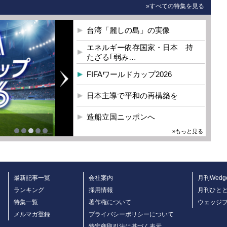
»すべての特集を見る
台湾「麗しの島」の実像
エネルギー依存国家・日本 持
たざる｢弱み…
FIFAワールドカップ2026
日本主導で平和の再構築を
造船立国ニッポンへ
»もっと見る
最新記事一覧
会社案内
月刊Wedg
ランキング
採用情報
月刊ひと
特集一覧
著作権について
ウェッジ
メルマガ登録
プライバシーポリシーについて
特定商取引法に基づく表示