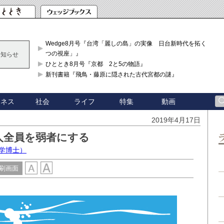
Wedge8月号『台湾「麗しの島」の実像 日台新時代を拓く「3
つの視座」』
お知らせ
ひととき8月号『京都 2と5の物語』
新刊書籍『飛鳥・藤原に隠された古代宮都の謎』
ジネス
社会
ライフ
特集
動画
2019年4月17日
人全員を弱者にする
学博士）
刷画面