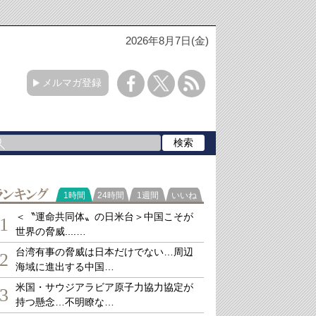
2026年8月7日(金)
メルマガ登録
ランキング
1時間
24時間
1週間
いいね
＜〝運命共同体〟の日米台＞中国こそが
1
世界の脅威....…
台湾有事の脅威は日本だけでない…周辺
2
海域に進出する中国…
米国・サウジアラビア原子力協力協定が
3
持つ懸念…不明瞭な…