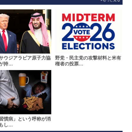
»もっと見る
サウジアラビア原子力協
野党・民主党の攻撃材料と米有
が持…
権者の投票…
習慣病」という呼称が消
もし…