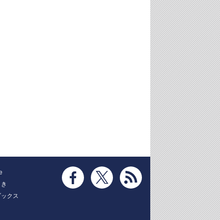
e
とき
ブックス