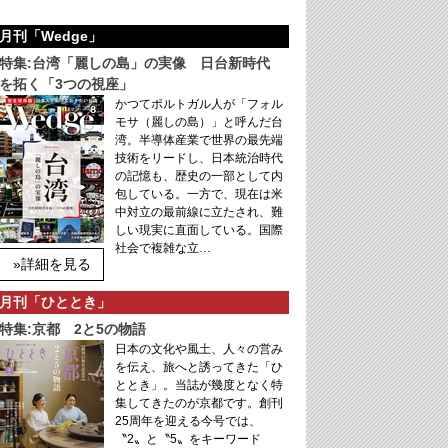
月刊「Wedge」
特集:台湾「麗しの島」の実像 日台新時代
を拓く「3つの視座」
かつてポルトガル人が「フォル
モサ（麗しの島）」と呼んだ台
湾。半導体産業で世界の最先端
技術をリードし、日本統治時代
の記憶も、歴史の一部として内
包している。一方で、現在は米
中対立の最前線に立たされ、難
しい現実に直面している。国際
社会で複雑な立…
»詳細を見る
月刊「ひととき」
特集:京都 2と5の物語
日本の文化や風土、人々の営み
を伝え、旅へと誘ってきた「ひ
ととき」。当誌が幾度となく特
集してきたのが京都です。創刊
25周年を迎える今号では、
〝2〟と〝5〟をキーワード