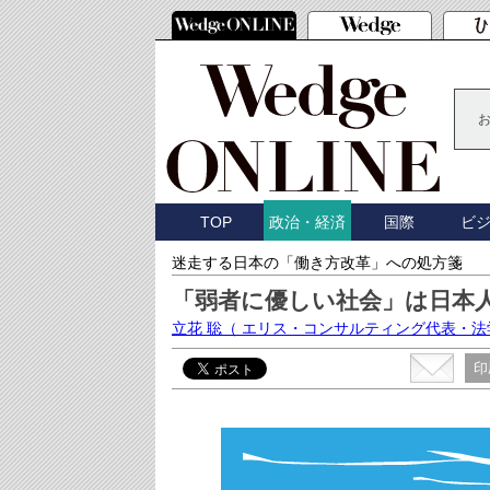
TOP
国際
ビ
政治・経済
迷走する日本の「働き方改革」への処方箋
「弱者に優しい社会」は日本
立花 聡
（ エリス・コンサルティング代表・法
印