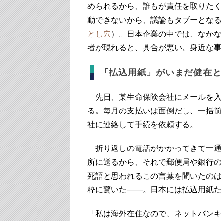
められるから、誰もが責任を取りた
動できないから、議論もタブーとな
とし穴
）。日本企業の中では、なか
者が現れると、具合が悪い。身近な
「払込用紙」がいまだ健在
先日、某生命保険会社にメールを入
る。毎月の支払いは面倒だし、一括
社に連絡して手続を依頼する。
折り返しの電話がかかってきて一通
所に送るから、それで郵便局や銀行
死語と思われるこの言葉を聞いたの
粋に驚いた――。日本には払込用紙
「私は海外在住なので、ネットバン