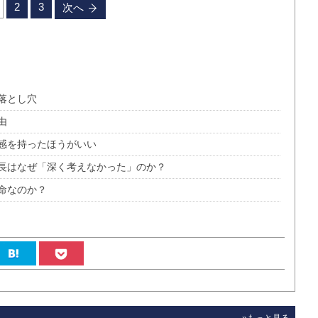
2
3
次へ
落とし穴
由
感を持ったほうがいい
長はなぜ「深く考えなかった」のか？
命なのか？