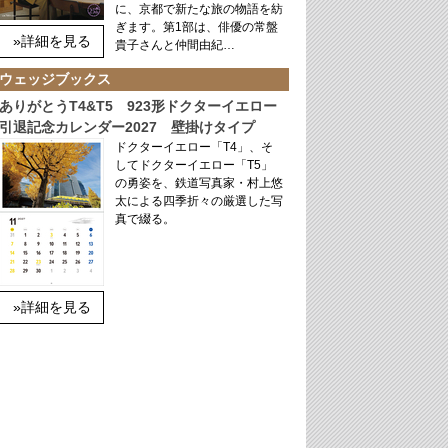
に、京都で新たな旅の物語を紡
ぎます。第1部は、俳優の常盤
»詳細を見る
貴子さんと仲間由紀…
ウェッジブックス
ありがとうT4&T5 923形ドクターイエロー
引退記念カレンダー2027 壁掛けタイプ
ドクターイエロー「T4」、そ
してドクターイエロー「T5」
の勇姿を、鉄道写真家・村上悠
太による四季折々の厳選した写
真で綴る。
»詳細を見る