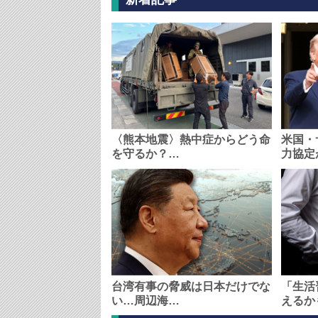
〈熊本地震〉熱中症からどう命
米国・
を守るか？…
力協定
台湾有事の脅威は日本だけでな
「生活
い…周辺海…
えるか