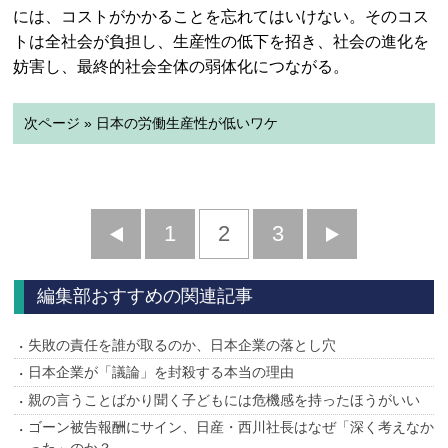
には、コストがかかることを忘れてはいけない。そのコス
トは全社会が負担し、生産性の低下を招き、社会の進化を
妨害し、最終的社会全体の弱体化につながる。
次ページ » 日本の労働生産性が低いワケ
前
1
2
3
次
へ
へ
編集部おすすめの関連記事
失敗の責任を誰が取るのか、日本企業の落とし穴
日本企業が「議論」を封殺する本当の理由
親の言うことばかり聞く子どもには危機感を持ったほうがいい
ゴーン被告報酬にサイン、日産・西川社長はなぜ「深く考えなか