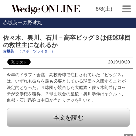
8/8(土)
赤坂英一の野球丸
佐々木、奥川、石川－高卒ビッグ３は低迷球団
の救世主になれるか
赤坂英一
（ スポーツライター）
2019/10/20
今年のドラフト会議、高校野球で注目されていた〝ビッグ３〟
は、いずれも彼らを最も必要としている球団へ入団することが
決定的となった。４球団が競合した大船渡・佐々木朗希はロッ
テが交渉権を獲得。３球団競合の星稜・奥川恭伸はヤクルト、
東邦・石川昂弥は中日が当たりクジを引いた。
本文を読む