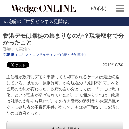
8/6(木)
立花聡の「世界ビジネス見聞録」
香港デモは暴徒の集まりなのか？現場取材で分
かったこと
香港デモ実録２
立花 聡
（ エリス・コンサルティング代表・法学博士）
2019/10/30
主催者が政府にデモを申請しても却下されるケースは最近続発
している。以前の「原則許可」から現在の「原則不許可」へと
当局の姿勢が変わった。政府の言い分としては、「デモの暴力
化」という理由が挙げられていたが、デモ側からすれば、政府
は対話の姿勢すら見せず、そのうえ警察の過剰暴力や最近相次
ぐデモ参加者の不審死事件があって、もはや平和なデモを潰し
たのは政府だった。