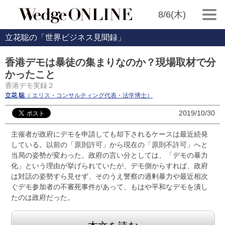
8/6(木)
立花聡の「世界ビジネス見聞録」
香港デモは暴徒の集まりなのか？現場取材で分
かったこと
香港デモ実録２
立花 聡
（ エリス・コンサルティング代表・法学博士）
2019/10/30
主催者が政府にデモを申請しても却下されるケースは最近続発
している。以前の「原則許可」から現在の「原則不許可」へと
当局の姿勢が変わった。政府の言い分としては、「デモの暴力
化」という理由が挙げられていたが、デモ側からすれば、政府
は対話の姿勢すら見せず、そのうえ警察の過剰暴力や最近相次
ぐデモ参加者の不審死事件があって、もはや平和なデモを潰し
たのは政府だった。