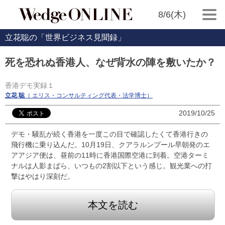
8/6(木)
立花聡の「世界ビジネス見聞録」
死を恐れぬ香港人、なぜ背水の陣を敷いたか？
香港デモ実録１
立花 聡
（ エリス・コンサルティング代表・法学博士）
2019/10/25
デモ・騒乱が続く香港を一度この目で確認したくて香港行きの
飛行機に乗り込んだ。10月19日、クアラルンプール早朝発のエ
アアジア便は、昼前の11時に香港国際空港に到着。空港ターミ
ナルは人影まばら、いつもの2割以下という感じ。観光業への打
撃はやはり深刻だ。
本文を読む