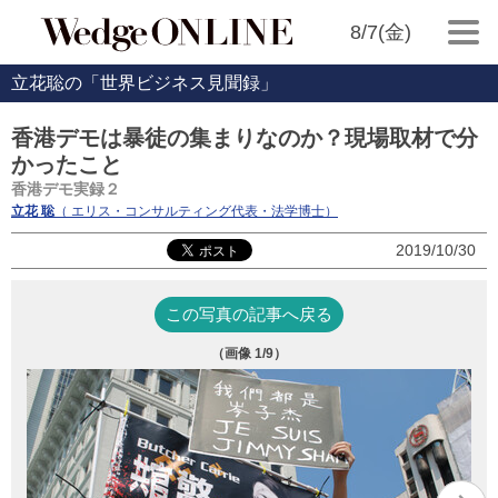
8/7(金)
立花聡の「世界ビジネス見聞録」
香港デモは暴徒の集まりなのか？現場取材で分
かったこと
香港デモ実録２
立花 聡
（ エリス・コンサルティング代表・法学博士）
2019/10/30
この写真の記事へ戻る
（画像
1
/9）
名