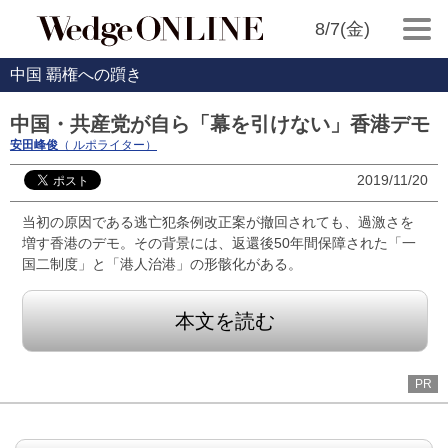
8/7(金)
中国 覇権への躓き
中国・共産党が自ら「幕を引けない」香港デモ
安田峰俊
（ ルポライター）
2019/11/20
当初の原因である逃亡犯条例改正案が撤回されても、過激さを
増す香港のデモ。その背景には、返還後50年間保障された「一
国二制度」と「港人治港」の形骸化がある。
本文を読む
PR